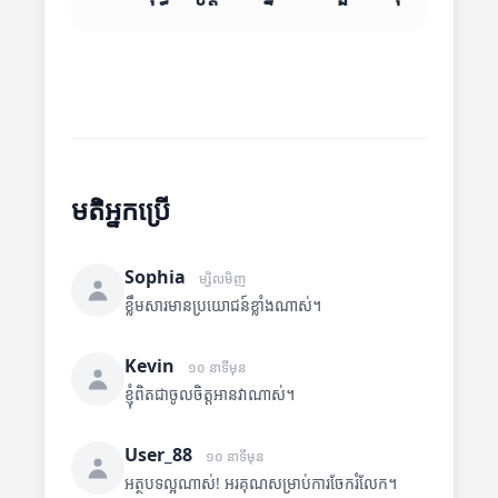
មតិអ្នកប្រើ
Sophia
ម្សិលមិញ
ខ្លឹមសារមានប្រយោជន៍ខ្លាំងណាស់។
Kevin
១០ នាទីមុន
ខ្ញុំពិតជាចូលចិត្តអានវាណាស់។
User_88
១០ នាទីមុន
អត្ថបទល្អណាស់! អរគុណសម្រាប់ការចែករំលែក។