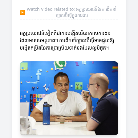
Watch Video related to: អត្ថប្រយោជន៍នៃការដឹកនាំ
▶
ក្បាលប៊ីស៊ីក្នុងការងារ
អត្ថប្រយោជន៍ទៀតគឺជាការបង្កើតបរិយាកាសការងារ
ដែលមានសមត្ថភាព។ ការដឹកនាំក្បាលប៊ីស៊ីអាចជួយឱ្យ
បង្កើតកម្រិតនៃការប្រាស្រ័យទាក់ទងដែលល្អបំផុត។