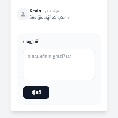
Kevin
មុននេះបន្តិច
ពិតជាអ្វីដែលខ្ញុំកំពុងស្វែងរក។
បញ្ចេញមតិ
ផ្ញើមតិ