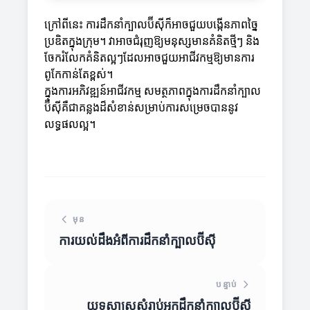
ក្រៅពីនេះ ការដឹកនាំក្បាលប៊ីស៊ីក៏អាចជួយបង្កើនភាពច្នៃ
ប្រឌិតក្នុងក្រុម។ វាអាចជំរុញឱ្យមនុស្សមានគំនិតថ្មីៗ និង
ចែករំលែកគំនិតល្អៗដែលអាចជួយអាជីវកម្មឱ្យមានការ
ពូកែកាន់តែខ្ពស់។
ក្នុងការអភិវឌ្ឍន៍អាជីវកម្ម សមត្ថភាពក្នុងការដឹកនាំក្បាល
ប៊ីស៊ីគឺជាគន្លងដ៏សំខាន់សម្រាប់ការសម្រេចបាននូវ
លទ្ធផលល្អ។
មុន
ការយល់ដឹងអំពីការដឹកនាំក្បាលប៊ីស៊ី
បន្ទាប់
យុទ្ធសាស្រ្តសំរាប់អ្នកដឹកនាំក្បាលប៊ីស៊ី