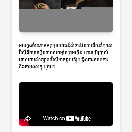
មួយក្នុងចំណោមអត្ថប្រយោជន៍សំខាន់នៃការដឹកនាំក្បាល
ប៊ីស៊ីគឺការបង្កើនភាពសកម្មនៃក្រុមហ៊ុន។ ការប្រើប្រាស់
គោលការណ៍ក្បាលប៊ីស៊ីអាចជួយឱ្យបង្កើនការសហការ
និងថាមពលក្នុងក្រុម។