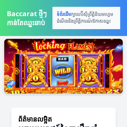
Baccarat ថ្មីៗ ​
ទំព័រដើម
ក្បាលប៊ីស៊ី
ព្រឹត្តិនិយមហ្គេម
កាន់តែឈ្នះឆាប់
ដំណឹងនិងព្រឹត្តិការណ៍
ឱកាសឈ្នះ
ព័ត៌មានលម្អិត