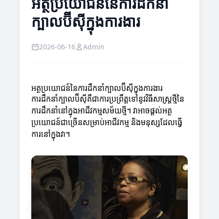
អត្ថប្រយោជន៍នៃការដឹកនាំ
ក្បាលប៊ីស៊ីក្នុងការងារ
2026-06-16
Admin
អត្ថប្រយោជន៍នៃការដឹកនាំក្បាលប៊ីស៊ីក្នុងការងារ
ការដឹកនាំក្បាលប៊ីស៊ីគឺជាការប្រព្រឹត្តទៅនូវវិធីសាស្រ្តថ្មីនៃ
ការដឹកនាំនៅក្នុងអាជីវកម្មសម័យថ្មី។ វាអាចផ្តល់អត្ថ
ប្រយោជន៍ជាច្រើនសម្រាប់អាជីវកម្ម និងមនុស្សដែលធ្វើ
ការនៅក្នុងវា។