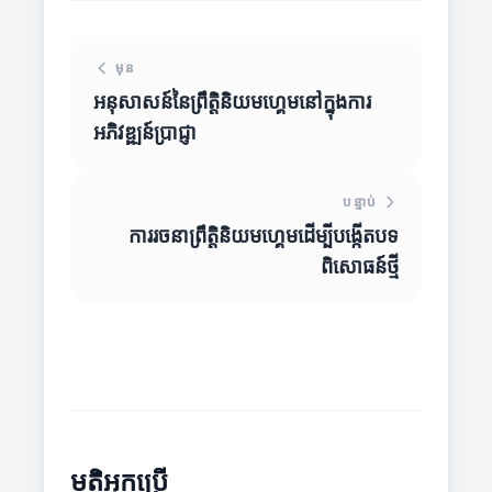
មុន
អនុសាសន៍នៃព្រឹត្តិនិយមហ្គេមនៅក្នុងការ
អភិវឌ្ឍន៍ប្រាជ្ញា
បន្ទាប់
ការរចនាព្រឹត្តិនិយមហ្គេមដើម្បីបង្កើតបទ
ពិសោធន៍ថ្មី
មតិអ្នកប្រើ