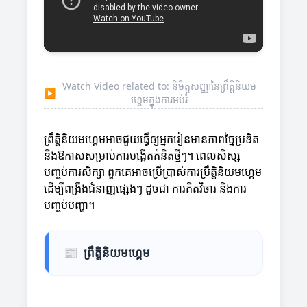
Watch Video related to: និមិត្តសញ្ញានៃព្រឹត្តិនិយម
▶
ហ្គេមក្នុងការអប់រំ
ព្រឹត្តិនិយមហ្គេមអាចជួយធ្វើឲ្យអ្នករៀនមានភាពច្នៃប្រឌិត
និងឱកាសសម្រាប់ការបង្កើតគំនិតថ្មីៗ។ ពេលសិស្ស
បញ្ចប់ការសិក្សា ពួកគេអាចប្រើប្រាស់ការប្រឹត្តិនិយមហ្គេម
ដើម្បីពង្រឹងជំនាញផ្សេងៗ ដូចជា ការគិតវិចារ និងការ
បញ្ចប់បញ្ហា។
📰
ព្រឹត្តិនិយមហ្គេម