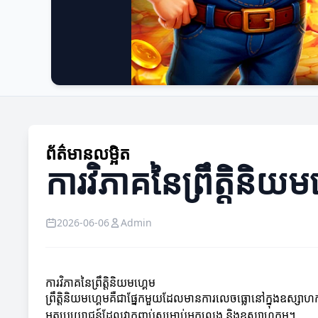
ព័ត៌មានលម្អិត
ការវិភាគនៃព្រឹត្តិនិយម
2026-06-06
Admin
ការវិភាគនៃព្រឹត្តិនិយមហ្គេម
ព្រឹត្តិនិយមហ្គេមគឺជាផ្នែកមួយដែលមានការលេចធ្លោនៅក្នុងឧស្សាហកម្ម
អត្ថប្រយោជន៍ដែលវាកញ្ចប់សម្រាប់អ្នកលេង និងឧស្សាហកម្ម។