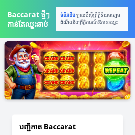
Baccarat ថ្មីៗ ​
ទំព័រដើម
ក្បាលប៊ីស៊ី
ព្រឹត្តិនិយមហ្គេម
កាន់តែឈ្នះឆាប់
ដំណឹងនិងព្រឹត្តិការណ៍
ឱកាសឈ្នះ
បញ្ជីកាត Baccarat