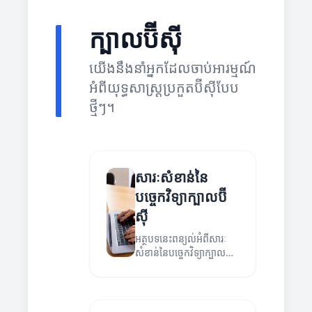
ក្បាលប៊ីស៊ី
យើងនឹងនាំអ្នកដែលចាប់អារម្មណ៍
អំពីយុទ្ធសាស្ត្រប្រកួតប៊ីស៊ីបែប
ថ្មីៗ។
សារៈសំខាន់នៃ
បច្ចេកវិទ្យាក្បាលប៊ី
ស៊ី
អត្ថបទនេះពន្យល់អំពីសារៈ
សំខាន់នៃបច្ចេកវិទ្យាក្បាលប៊ី
ស៊ីក្នុងការអភិវឌ្ឍសង្គមនា
ពេលបច្ចុប្បន្ន។