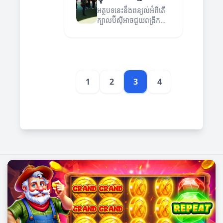
អត្ថបទនេះនឹងពន្យល់អំពីតើ
ក្បាលប៊ីស៊ីអាចជួយពង្រីក
អាជីវកម្មរបស់អ្នកបានយ៉ាង
ដូចម្តេច។
1
2
3
4