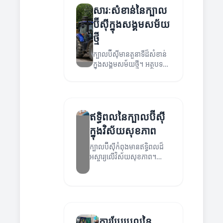
សារៈសំខាន់នៃក្បាល
ប៊ីស៊ីក្នុងសង្គមសម័យ
ថ្មី
ក្បាលប៊ីស៊ីមានតួនាទីដ៏សំខាន់
ក្នុងសង្គមសម័យថ្មី។ អត្ថបទ
នេះនឹងពិភាក្សាអំពីសារៈសំខាន់
នៃវាតាមអត្ថប្រយោជន៍នានា។
ឥទ្ធិពលនៃក្បាលប៊ីស៊ី
ក្នុងវិស័យសុខភាព
ក្បាលប៊ីស៊ីកំពុងមានឥទ្ធិពលដ៏
អស្ចារ្យលើវិស័យសុខភាព។
អត្ថបទនេះនឹងពិភាក្សាអំពីរបៀប
ដែលវាអាចជួយសម្រួលការ
អភិវឌ្ឍន៍និងការ
អនុម័តបច្ចេកវិទ្យាថ្មី។
ការប្រែប្រួលនៃ