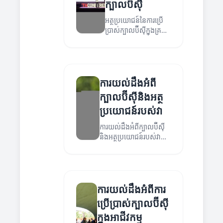
ក្បាលប៊ីស៊ី
អត្ថប្រយោជន៍នៃការប្រើ
ប្រាស់ក្បាលប៊ីស៊ីក្នុងគ្រប់
វិស័យ
ការយល់ដឹងអំពី
ក្បាលប៊ីស៊ីនិងអត្ថ
ប្រយោជន៍របស់វា
ការយល់ដឹងអំពីក្បាលប៊ីស៊ី
និងអត្ថប្រយោជន៍របស់វា
សម្រាប់អាជីវកម្មរបស់អ្នក។
ការយល់ដឹងអំពីការ
ប្រើប្រាស់ក្បាលប៊ីស៊ី
ក្នុងអាជីវកម្ម