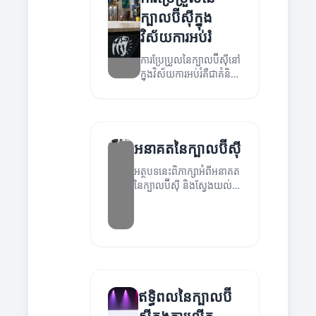
ក្បាលប៊ីស៊ីក្នុង
វិស័យការអប់រំ
ការប្រែប្រួលនៃក្បាលប៊ីស៊ីនៅ
ក្នុងវិស័យការអប់រំគឺជាគំនិត
ថ្មី និងមានសារៈសំខាន់។
អនាគតនៃក្បាលប៊ីស៊ី
អត្ថបទនេះពិភាក្សាអំពីអនាគត
នៃក្បាលប៊ីស៊ី និងស្វែងយល់
អំពីយុទ្ធសាស្រ្តដែលអាចធ្វើឲ្យ
មានការលូតលាស់។
ឥទ្ធិពលនៃក្បាលប៊ី