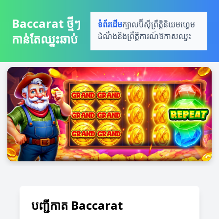
Baccarat ថ្មីៗ ​
ទំព័រដើម
ក្បាលប៊ីស៊ី
ព្រឹត្តិនិយមហ្គេម
កាន់តែឈ្នះឆាប់
ដំណឹងនិងព្រឹត្តិការណ៍
ឱកាសឈ្នះ
បញ្ជីកាត Baccarat