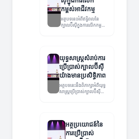
ស៊ីក្នុងការលើក
កម្ពស់អាជីវកម្ម
អត្ថបទនេះអំពីឥទ្ធិពលនៃ
ក្បាលប៊ីស៊ីក្នុងការលើកកម្ពស់
អាជីវកម្ម និងវិធីប្រើប្រាស់
របស់វា។
យុទ្ធសាស្រ្តសំរាប់ការ
ប្រើប្រាស់ក្បាលប៊ីស៊ី
យ៉ាងមានប្រសិទ្ធិភាព
អត្ថបទនេះនឹងពិភាក្សាអំពីយុទ្ធ
សាស្រ្តប្រើប្រាស់ក្បាលប៊ីស៊ី
យ៉ាងមានប្រសិទ្ធិភាពក្នុងការ
អភិវឌ្ឍន៍អាជីវកម្ម។
អត្ថប្រយោជន៍នៃ
ការប្រើប្រាស់