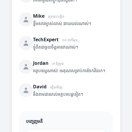
Mike
មុននេះបន្តិច
ខ្លឹមសារច្បាស់លាស់ ងាយយល់ណាស់។
TechExpert
១០ នាទីមុន
ខ្ញុំពិតជាចូលចិត្តអានវាណាស់។
Jordan
៣ ថ្ងៃមុន
អត្ថបទល្អណាស់! អរគុណសម្រាប់ការចែករំលែក។
David
ម្សិលមិញ
នឹងតាមដានរាល់អត្ថបទបន្តទៀត។
បញ្ចេញមតិ