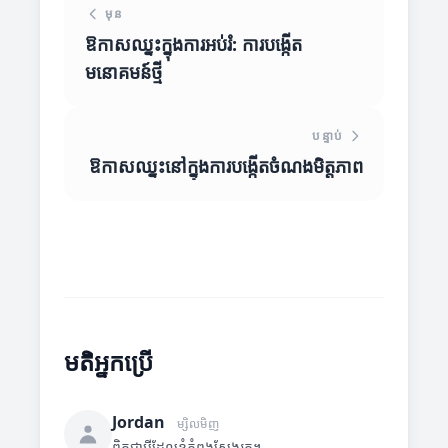
មុន
ឱកាសឈ្នះក្នុងការអប់រំ: ការបង្កើត
មនោគមន៍ថ្មី
បន្ទាប់
ឱកាសឈ្នះនៅក្នុងការបង្កើតចំណងមិត្តភាព
មតិអ្នកប្រើ
Jordan
ម្សិលមិញ
ពិតជាអ្វីដែលខ្ញុំកំពុងស្វែងរក។