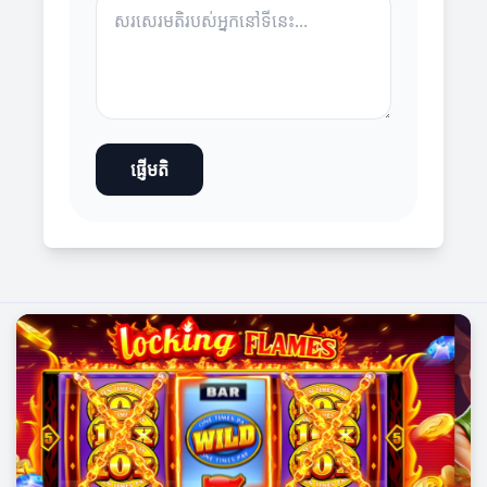
ផ្ញើមតិ