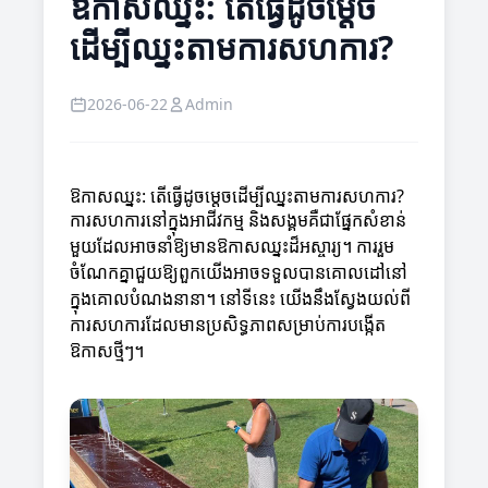
ឱកាសឈ្នះ: តើធ្វើដូចម្តេច
ដើម្បីឈ្នះតាមការសហការ?
2026-06-22
Admin
ឱកាសឈ្នះ: តើធ្វើដូចម្តេចដើម្បីឈ្នះតាមការសហការ?
ការសហការនៅក្នុងអាជីវកម្ម និងសង្គមគឺជាផ្នែកសំខាន់
មួយដែលអាចនាំឱ្យមានឱកាសឈ្នះដ៏អស្ចារ្យ។ ការរួម
ចំណែកគ្នាជួយឱ្យពួកយើងអាចទទួលបានគោលដៅនៅ
ក្នុងគោលបំណងនានា។ នៅទីនេះ យើងនឹងស្វែងយល់ពី
ការសហការដែលមានប្រសិទ្ធភាពសម្រាប់ការបង្កើត
ឱកាសថ្មីៗ។