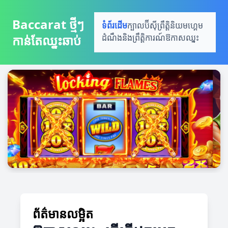
Baccarat ថ្មីៗ ​
ទំព័រដើម
ក្បាលប៊ីស៊ី
ព្រឹត្តិនិយមហ្គេម
កាន់តែឈ្នះឆាប់
ដំណឹងនិងព្រឹត្តិការណ៍
ឱកាសឈ្នះ
ព័ត៌មានលម្អិត