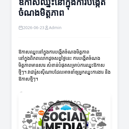
ឱកាសឈ្នះនៅក្នុងការបង្កើត
ចំណងមិត្តភាព
2026-06-23
Admin
ឱកាសឈ្នះនៅក្នុងការបង្កើតចំណងមិត្តភាព
នៅក្នុងពិភពលោកដូចសព្វថ្ងៃនេះ ការបង្កើតចំណង
មិត្តភាពមានសារៈសំខាន់បំផុតសម្រាប់ការឈ្នះឱកាស
ថ្មីៗ។ វាជារ៉ូសស៊ីណាបដែលអាចនាំឲ្យអ្នកឈ្នះការងារ និង
ឱកាសថ្មីៗ។