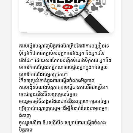
ការបង្កើតបណ្តាញមិត្តភាពមិនត្រឹមតែជាការបង្រៀនទេ
ប៉ុន្តែវាក៏ជាការតភ្ជាប់សមត្ថភាពរវាងអ្នក និងអ្នកដទៃ
ផងដែរ។ ដោយសារតែការបង្កើតចំណងមិត្តភាព អ្នកនឹង
មានឱកាសស្វែងរកអ្នកណាអាចជួយអ្នកក្នុងការទទួល
បានឱកាសដែលអ្នកត្រូវការ។
វិធីសាស្ត្រសំខាន់ក្នុងការបង្កើតចំណងមិត្តភាព
ការបង្កើតចំណងមិត្តភាពអាចធ្វើបានតាមវិធីជាច្រើន។
នេះជាមួយនឹងវិធីសាស្ត្រមួយចំនួន៖
ចូលរួមកម្មវិធីសង្គមដែលជាប់នឹងឧស្សាហកម្មរបស់អ្នក
ប្រើប្រាស់បណ្តាញសង្គម ដើម្បីទំនាក់ទំនងជាមួយអ្នក
ជំនាញ
ចូលរួមវេទិកា និងសន្និសីទ សម្រាប់ការបង្កើតចំណង
មិត្តភាព